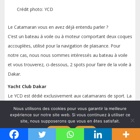
Crédit photo: YCD
Le Catamaran vous en avez déjà entendu parler ?
C’est un bateau à voile ou à moteur comportant deux coques
accouplées, utilisé pour la navigation de plaisance. Pour
notre cas, nous nous sommes intéressés au bateau à voile
et vous trouverez, ci-dessous, 2 spots pour faire de la voile à
Dakar.
Yacht Club Dakar
Le YCD est dédié exclusivement aux catamarans de sport. La
base du club est situé sur la plage de la Voile d’Or, sur la
Nous utilisons des cookies pour vous garantir la meilleure
pointe de Bel Air à Dakar au Sénégal.
expérience sur notre site web. Si vous continuez à utiliser ce
site, nous supposerons que vous en êtes satisfait.
Email: ycdakar@gmail.com
Accepter
Refuser
Cercle de la Voile de Dakar